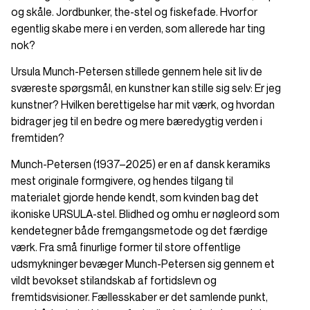
og skåle. Jordbunker, the-stel og fiskefade. Hvorfor
egentlig skabe mere i en verden, som allerede har ting
nok?
Ursula Munch-Petersen stillede gennem hele sit liv de
sværeste spørgsmål, en kunstner kan stille sig selv: Er jeg
kunstner? Hvilken berettigelse har mit værk, og hvordan
bidrager jeg til en bedre og mere bæredygtig verden i
fremtiden?
Munch-Petersen (1937–2025) er en af dansk keramiks
mest originale formgivere, og hendes tilgang til
materialet gjorde hende kendt, som kvinden bag det
ikoniske URSULA-stel. Blidhed og omhu er nøgleord som
kendetegner både fremgangsmetode og det færdige
værk. Fra små finurlige former til store offentlige
udsmykninger bevæger Munch-Petersen sig gennem et
vildt bevokset stilandskab af fortidslevn og
fremtidsvisioner. Fællesskaber er det samlende punkt,