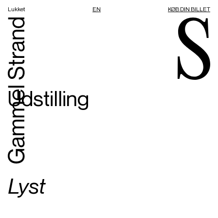
Lukket
EN
KØB DIN BILLET
Udstilling
Lyst