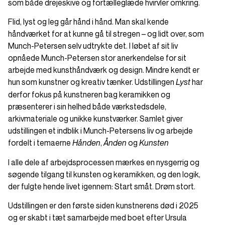
som både drejeskive og fortælleglæde hvirvler omkring.
Flid, lyst og leg går hånd i hånd. Man skal kende
håndværket for at kunne gå til stregen – og lidt over, som
Munch-Petersen selv udtrykte det. I løbet af sit liv
opnåede Munch-Petersen stor anerkendelse for sit
arbejde med kunsthåndværk og design. Mindre kendt er
hun som kunstner og kreativ tænker. Udstillingen
har
Lyst
derfor fokus på kunstneren bag keramikken og
præsenterer i sin helhed både værkstedsdele,
arkivmateriale og unikke kunstværker. Samlet giver
udstillingen et indblik i Munch-Petersens liv og arbejde
fordelt i temaerne
,
og
Hånden
Ånden
Kunsten
I alle dele af arbejdsprocessen mærkes en nysgerrig og
søgende tilgang til kunsten og keramikken, og den logik,
der fulgte hende livet igennem: Start småt. Drøm stort.
Udstillingen er den første siden kunstnerens død i 2025
og er skabt i tæt samarbejde med boet efter Ursula