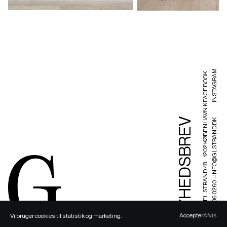
INSTAGRAM
FACEBOOK
GAMMEL STRAND 48 – 1202 KØBENHAVN K
NYHEDSBREV
INFO@GLSTRAND.DK
+ 45 3336 0260 –
Accepter
Afvis
Vi bruger cookies til statistik og marketing.