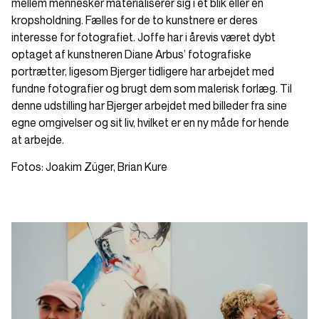
mellem mennesker materialiserer sig i et blik eller en
kropsholdning. Fælles for de to kunstnere er deres
interesse for fotografiet. Joffe har i årevis været dybt
optaget af kunstneren Diane Arbus’ fotografiske
portrætter, ligesom Bjerger tidligere har arbejdet med
fundne fotografier og brugt dem som malerisk forlæg. Til
denne udstilling har Bjerger arbejdet med billeder fra sine
egne omgivelser og sit liv, hvilket er en ny måde for hende
at arbejde.
Fotos: Joakim Züger, Brian Kure