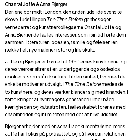
Chantal Joffe & Anna Bjerger
Den ene bor midt i London, den anden ude i de svenske
skove. I udstillingen
genbesøger
The Time Before
venneparret og kunstnerkollegaerne Chantal Joffe og
Anna Bjerger de fælles interesser, som i sin tid førte dem
sammen: litteraturen, poesien, familie og følelser i en
række helt nye malerier i stor og lille skala.
Joffe og Bjerger er formet af 1990’ernes kunstscene, og
deres værker sitrer af en underliggende og skødesløs
coolness, som står i kontrast til den ømhed, hvormed de
enkelte motiver er udvalgt. I
mødes de
The Time Before
to kunstnere, og deres værker blander sig med hinanden. I
fortolkninger af hverdagens genstande ulmer både
kærligheden og katastrofen, fællesskabet forenes med
ensomheden og intimiteten med det at blive udstillet.
Bjerger arbejder med en sensitiv dokumentarisme, mens
Joffe har fokus på portrættet, og på hvordan relationen