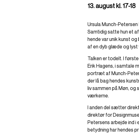
13. august kl. 17-18
Ursula Munch-Petersen 
Samtidig satte hun et af
hende var unik kunst og
af en dyb glæde og lyst
Talken er todelt. I før
Erik Hagens, i samtale
portræt af Munch-Peters
der lå bag hendes kunst
liv sammen på Møn, og s
værkerne.
I anden del sætter dire
direktør for Designmu
Petersens arbejde ind i
betydning har hendes pr