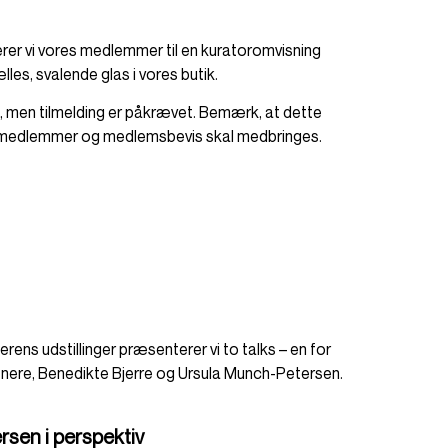
erer vi vores medlemmer til en kuratoromvisning
les, svalende glas i vores butik.
, men tilmelding er påkrævet. Bemærk, at dette
 medlemmer og medlemsbevis skal medbringes.
ens udstillinger præsenterer vi to talks – en for
stnere, Benedikte Bjerre og Ursula Munch-Petersen.
sen i perspektiv