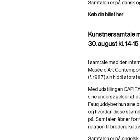
Samtalen er på dansk og
Køb din billet her
Kunstnersamtale m
30. august kl. 14-15
I samtale med den inter
Musée d'Art Contempora
(f. 1987) sin hidtil størs
Med udstillingen CAPITAL
sine undersøgelser af 
Fauq uddyber hun sine p
og hvordan disse større
på. Samtalen åbner for 
relation til bredere kult
Samtalen er på engelsk.