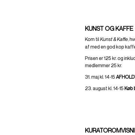
KUNST OG KAFFE
Kom til
, h
Kunst & Kaffe
af med en god kop kaffe i
Prisen er 125 kr. og inkl
medlemmer 25 kr.
31. maj kl. 14-15
AFHOLD
23. august kl. 14-15
Køb b
KURATOROMVISN