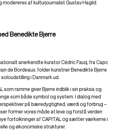
 modereres af kulturjournalist Gustav Hagild.
ed Benedikte Bjerre
nationalt anerkendte kurator Cédric Fauq, fra Capc
in de Bordeaux, folder kunstner Benedikte Bjerre
te soloudstilling i Danmark ud.
 som ramme giver Bjerre indblik i sin praksis og
penge som både symbol og system. I dialog med
erspektiver på bæredygtighed, værdi og forbrug –
lser former vores måde at leve og forstå verden
nye fortolkninger af CAPITAL og sætter værkerne i
urelle og økonomiske strukturer.