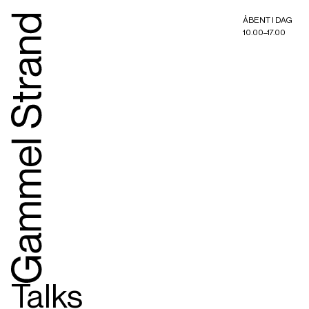
ÅBENT I DAG
10.00–17.00
Talks