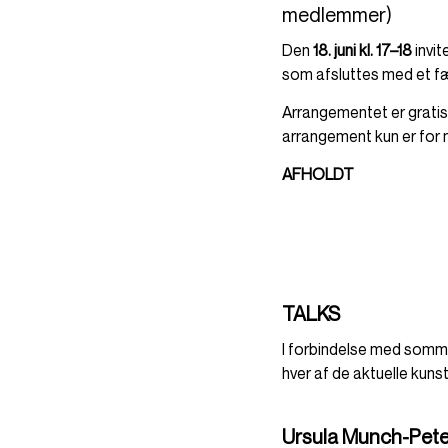
medlemmer)
Den
18. juni kl. 17–18
invit
som afsluttes med et fæl
Arrangementet er gratis
arrangement kun er for
AFHOLDT
TALKS
I forbindelse med sommer
hver af de aktuelle kun
Ursula Munch-Peter