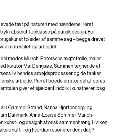
levede tæt på naturen med hænderne i leret.
tryk i absolut topklasse på dansk design. For
 brugskunst to sider af samme sag – begge drevet
 ved materialet og arbejdet.
ste del mødes Munch-Petersens ægtefælle, maler
 med kurator Mai Dengsøe. Sammen tegner de et
ens liv, hendes arbejdsprocesser og de tanker,
neriske arbejde. Parret boede en stor del af deres
amtalen giver et sjældent indblik i kunstneren bag
ktør i Gammel Strand, Nanna Hjortenberg, og
seum Danmark, Anne-Louise Sommer, Munch-
 en kunst- og designhistorisk sammenhæng. Hvilken
aksis haft – og hvordan resonerer den i dag?