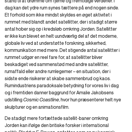
stand til at drømme om fjerne og fremtidige verdener. I
dag kan det ydre rum synes tættere på end nogen sinde.
Et forhold som ikke mindst skyldes en øget aktivitet i
rummet med blandt andet satellitter, der i stadigt større
antal hober sig op i kredsløb omkring Jorden. Satellitter
er ikke kun blevet en helt uundværlig del af det moderne,
globale liv ved at understøtte forskning, sikkerhed,
kommunikation med mere. Det stigende antal satellitter i
rummet udgør en reel fare for, at satellitter bliver
beskadiget ved sammenstød med andre satellitter,
rumaffald eller andre rumlegemer – en situation, der i
sidste ende risikerer at skabe sammenbrud og kaos.
Rumindustriens paradoksale betydning for vores liv i dag
og i fremtiden danner baggrund for Amalie Jakobsens
udstilling
, hvor hun præsenterer helt nye
Cosmic Coastline
skulpturer og en animationsfilm.
De stadigt mere fortættede satellit-baner omkring
Jorden kan ifølge den britiske forsker i international