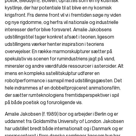
politik, Bleddyn E. Bowen, opfattes som en ny kosmisk
kystlinje, der har potentiale til at blive en ny kosmisk
krigsfront. Fra denne front vil vi i fremtiden søge ny viden
og nye rigdomme, og herfra vil nationale og industrielle
interesser derfor blive forsvaret. Amalie Jakobsens
udstillingstitel tager konkret afsæt i teorien, ligesom
udstillingens værker henter inspiration i teoriens
overvejelser. En række marmorskulpturer sætter på
spekulativ vis scenen for rumindustriens jagt på vand,
mineraler og andre værdifulde ressourcer i asteroider. Alt
imens en kompleks satellitskulptur udfører en
robotperformance i samspil med udstillingsgæsten. Det
hele indrammes af en dobbeltprojiceret animationsfilm,
der sætter rumteknologiens fremtidsperspektiver i spil
på både poetisk og foruroligende vis.
Amalie Jakobsen (f. 1989) bor og arbejder i Berlin og er
uddannet fra Goldsmiths University of London. Jakobsen
har udstillet bredt både internationalt og i Danmark og er
repræsenteret i flere danske samlinger, ligesom hun har